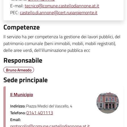
E-mail:
tecnico@comune.castellodiannone.at.it
PEC:
castello.di.annone@cert.ruparpiemonte.it
Competenze
Il servizio ha per competenza la gestione dei lavori pubblici, del
patrimonio comunale (beni immobili, mobili, mobili registrati),
delle aree verdi, dell'illuminazione pubblica ecc
Responsabile
Bruno Arneodo
Sede principale
Il Municipio
Indirizzo:
Piazza Medici del Vascello, 4
0141 401113
Telefono:
Email:
protocollo@comune.castellodiannone.at.it