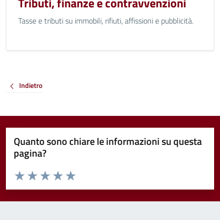
Tributi, finanze e contravvenzioni
Tasse e tributi su immobili, rifiuti, affissioni e pubblicità.
Indietro
Quanto sono chiare le informazioni su questa
pagina?
Valuta da 1 a 5 stelle la pagina
Valuta 1 stelle su 5
Valuta 2 stelle su 5
Valuta 3 stelle su 5
Valuta 4 stelle su 5
Valuta 5 stelle su 5