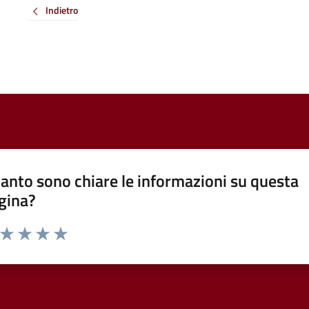
Indietro
anto sono chiare le informazioni su questa
gina?
a da 1 a 5 stelle la pagina
ta 1 stelle su 5
Valuta 2 stelle su 5
Valuta 3 stelle su 5
Valuta 4 stelle su 5
Valuta 5 stelle su 5