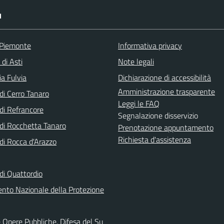
I
 Piemonte
Informativa privacy
 di Asti
Note legali
a Fulvia
Dichiarazione di accessibilità
Amministrazione trasparente
i Cerro Tanaro
Leggi le FAQ
i Refrancore
Segnalazione disservizio
i Rocchetta Tanaro
Prenotazione appuntamento
Richiesta d'assistenza
i Rocca d'Arazzo
i Quattordio
ento Nazionale della Protezione
 Opere Pubbliche, Difesa del Su