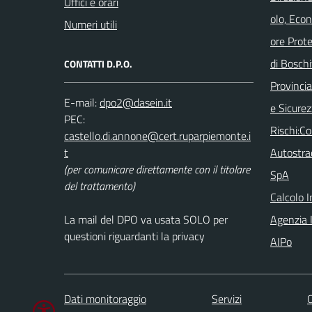
Uffici e orari
olo, Eco
Numeri utili
ore Prot
di Boschi
CONTATTI D.P.O.
Provincia 
E-mail:
e Sicurez
PEC:
Rischi:C
Autostra
(per comunicare direttamente con il titolare
SpA
del trattamento)
Calcolo 
La mail del DPO va usata SOLO per
Agenzia I
questioni riguardanti la privacy
AIPo
Dati monitoraggio
Servizi
C