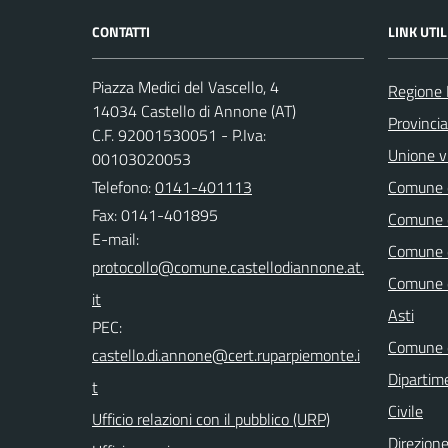
CONTATTI
LINK UTIL
Piazza Medici del Vascello, 4
Regione
14034 Castello di Annone (AT)
Provincia
C.F. 92001530051 - P.Iva:
Unione vi
00103020053
Telefono:
0141-401113
Comune d
Fax: 0141-401895
Comune d
E-mail:
Comune d
Comune d
Asti
PEC:
Comune d
Dipartim
Civile
Ufficio relazioni con il pubblico (URP)
Direzione