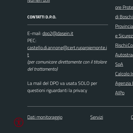
ore Prot
di Boschi
CONTATTI D.P.O.
Provincia 
E-mail:
e Sicurez
PEC:
Rischi:C
Autostra
(per comunicare direttamente con il titolare
SpA
del trattamento)
Calcolo 
La mail del DPO va usata SOLO per
Agenzia I
questioni riguardanti la privacy
AIPo
Dati monitoraggio
Servizi
C