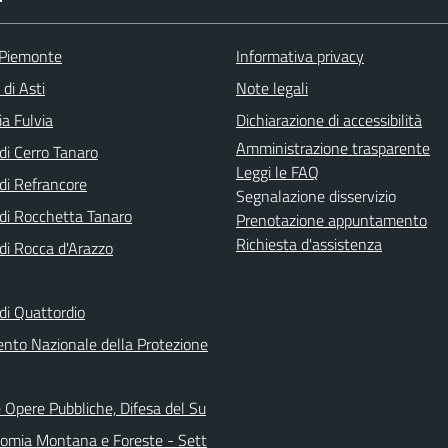
 Piemonte
Informativa privacy
 di Asti
Note legali
a Fulvia
Dichiarazione di accessibilità
Amministrazione trasparente
i Cerro Tanaro
Leggi le FAQ
i Refrancore
Segnalazione disservizio
i Rocchetta Tanaro
Prenotazione appuntamento
Richiesta d'assistenza
i Rocca d'Arazzo
i Quattordio
ento Nazionale della Protezione
 Opere Pubbliche, Difesa del Su
nomia Montana e Foreste - Sett