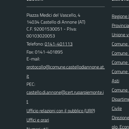
Piazza Medici del Vascello, 4
Regione
14034 Castello di Annone (AT)
Provincia
C.F. 92001530051 - P.Iva:
Unione vi
00103020053
Telefono:
0141-401113
Comune d
Fax: 0141-401895
Comune d
E-mail:
Comune d
Comune d
Asti
PEC:
Comune d
Dipartim
Civile
Ufficio relazioni con il pubblico (URP)
Direzione
Uffici e orari
olo, Eco
Numeri utili