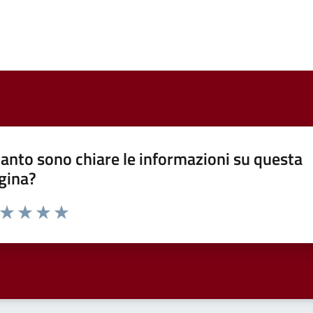
anto sono chiare le informazioni su questa
gina?
a da 1 a 5 stelle la pagina
ta 1 stelle su 5
Valuta 2 stelle su 5
Valuta 3 stelle su 5
Valuta 4 stelle su 5
Valuta 5 stelle su 5