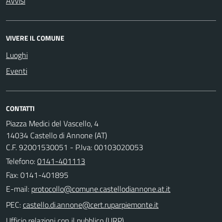
Avvisi
VIVERE IL COMUNE
Luoghi
Eventi
CONTATTI
Piazza Medici del Vascello, 4
14034 Castello di Annone (AT)
C.F. 92001530051 - P.Iva: 00103020053
Telefono:
0141-401113
Fax: 0141-401895
E-mail:
PEC:
Ufficio relazioni con il pubblico (URP)