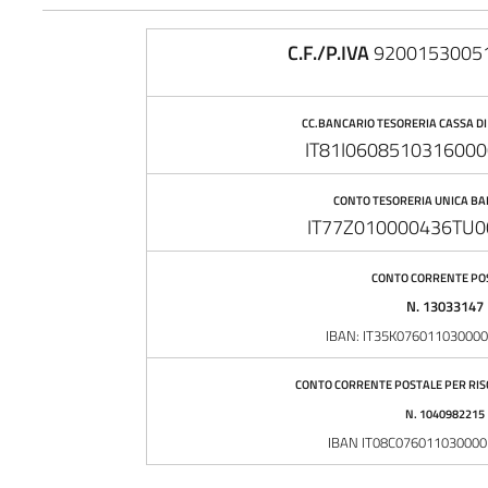
C.F./P.IVA
92001530051
CC.BANCARIO TESORERIA CASSA DI 
IT81I060851031600
CONTO TESORERIA UNICA BA
IT77Z010000436TU0
CONTO CORRENTE PO
N. 13033147
IBAN: IT35K07601103000
CONTO CORRENTE POSTALE PER RIS
N. 1040982215
IBAN IT08C07601103000