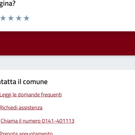
gina?
a da 1 a 5 stelle la pagina
ta 1 stelle su 5
Valuta 2 stelle su 5
Valuta 3 stelle su 5
Valuta 4 stelle su 5
Valuta 5 stelle su 5
tatta il comune
Leggi le domande frequenti
Richiedi assistenza
Chiama il numero 0141-401113
Prenota appuntamento