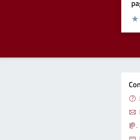
pa
Valut
Valu
Con