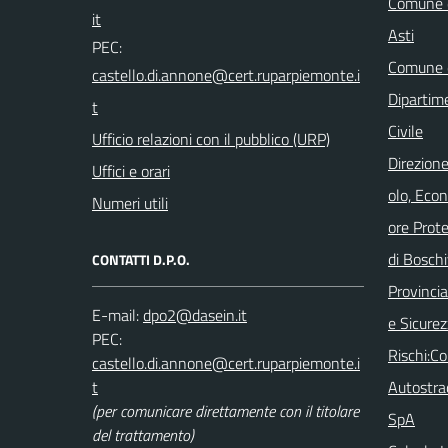
Comune d
Asti
PEC:
Comune d
Dipartim
Civile
Ufficio relazioni con il pubblico (URP)
Direzione
Uffici e orari
olo, Eco
Numeri utili
ore Prot
di Boschi
CONTATTI D.P.O.
Provincia 
E-mail:
e Sicurez
PEC:
Rischi:C
Autostra
(per comunicare direttamente con il titolare
SpA
del trattamento)