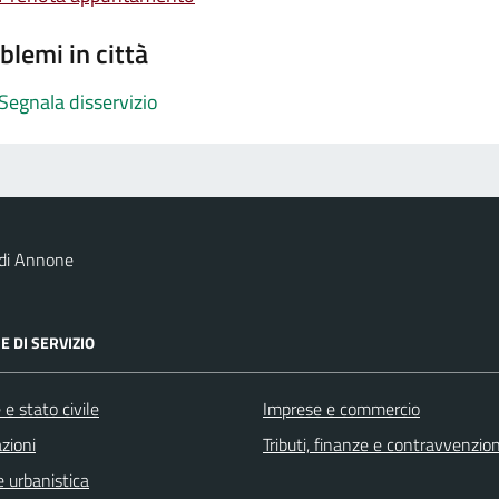
blemi in città
Segnala disservizio
 di Annone
E DI SERVIZIO
e stato civile
Imprese e commercio
zioni
Tributi, finanze e contravvenzion
 urbanistica