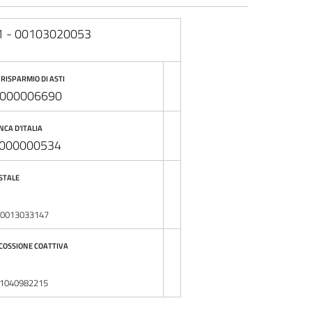
 - 00103020053
RISPARMIO DI ASTI
0000006690
NCA D'ITALIA
000000534
STALE
00013033147
COSSIONE COATTIVA
01040982215