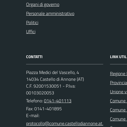
Organi di governo
Personale amministrativo
Politici
Uffici
CONTATTI
LINK UTIL
Piazza Medici del Vascello, 4
Regione
14034 Castello di Annone (AT)
Provincia
C.F. 92001530051 - P.Iva:
Unione vi
00103020053
Telefono:
0141-401113
Comune d
Fax: 0141-401895
Comune d
E-mail:
Comune d