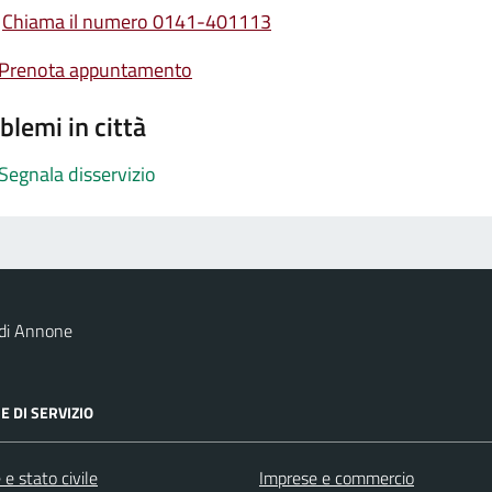
Chiama il numero 0141-401113
Prenota appuntamento
blemi in città
Segnala disservizio
 di Annone
E DI SERVIZIO
e stato civile
Imprese e commercio