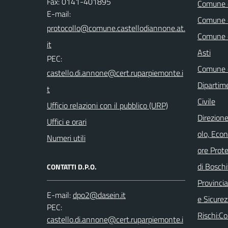
Fax: 0141-401895
Comune d
E-mail:
Comune d
Comune d
Asti
PEC:
Comune d
Dipartim
Civile
Ufficio relazioni con il pubblico (URP)
Direzione
Uffici e orari
olo, Eco
Numeri utili
ore Prot
di Boschi
CONTATTI D.P.O.
Provincia 
E-mail:
e Sicurez
PEC:
Rischi:C