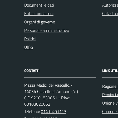
Documenti e dati
Autorizza
Enti e fondazioni
Catasto e
Organi di governo
Personale amministrativo
Politici
Uffici
CONTATTI
LINK UTIL
Piazza Medici del Vascello, 4
Regione
14034 Castello di Annone (AT)
Provincia
C.F. 92001530051 - P.Iva:
Unione vi
00103020053
Telefono:
0141-401113
Comune d