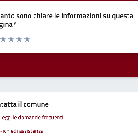
anto sono chiare le informazioni su questa
gina?
a da 1 a 5 stelle la pagina
ta 1 stelle su 5
Valuta 2 stelle su 5
Valuta 3 stelle su 5
Valuta 4 stelle su 5
Valuta 5 stelle su 5
tatta il comune
Leggi le domande frequenti
Richiedi assistenza