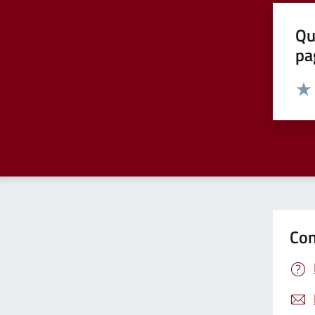
Qu
pa
Valut
Valu
Con