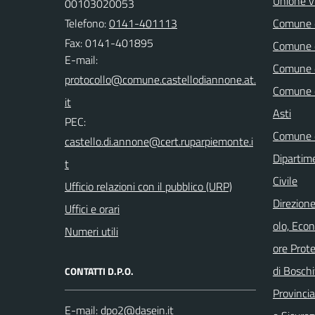
Unione vi
00103020053
Telefono:
0141-401113
Comune d
Fax: 0141-401895
Comune d
E-mail:
Comune d
Comune d
Asti
PEC:
Comune d
Dipartim
Civile
Ufficio relazioni con il pubblico (URP)
Direzione
Uffici e orari
olo, Eco
Numeri utili
ore Prot
di Boschi
CONTATTI D.P.O.
Provincia 
E-mail: