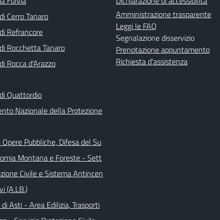
a Fulvia
Dichiarazione di accessibilità
Amministrazione trasparente
i Cerro Tanaro
Leggi le FAQ
i Refrancore
Segnalazione disservizio
i Rocchetta Tanaro
Prenotazione appuntamento
Richiesta d'assistenza
i Rocca d'Arazzo
i Quattordio
ento Nazionale della Protezione
 Opere Pubbliche, Difesa del Su
nomia Montana e Foreste - Sett
ezione Civile e Sistema Antincen
vi (A.LB.)
di Asti - Area Edilizia, Trasporti