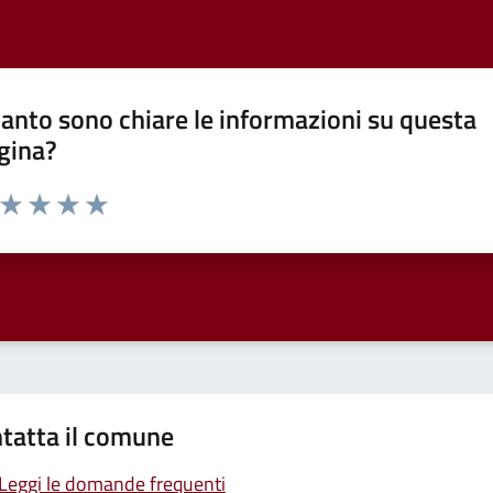
anto sono chiare le informazioni su questa
gina?
a da 1 a 5 stelle la pagina
ta 1 stelle su 5
Valuta 2 stelle su 5
Valuta 3 stelle su 5
Valuta 4 stelle su 5
Valuta 5 stelle su 5
tatta il comune
Leggi le domande frequenti