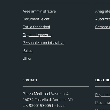
Aree amministrative
Anagrafe 
Documenti e dati
Autorizza
Enti e fondazioni
Catasto e
Organi di governo
Personale amministrativo
Politici
Uffici
CONTATTI
LINK UTIL
Piazza Medici del Vascello, 4
Regione
14034 Castello di Annone (AT)
Provincia
C.F. 92001530051 - P.Iva: