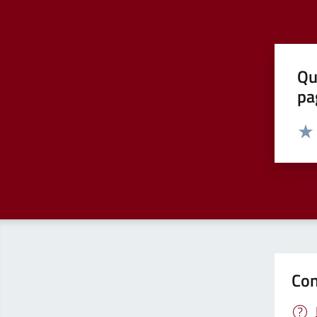
Qu
pa
Valut
Valu
Con