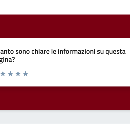
anto sono chiare le informazioni su questa
gina?
a da 1 a 5 stelle la pagina
ta 1 stelle su 5
Valuta 2 stelle su 5
Valuta 3 stelle su 5
Valuta 4 stelle su 5
Valuta 5 stelle su 5