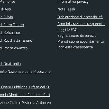
 Piemonte
Informativa privacy
 di Asti
Note legali
a Fulvia
Dichiarazione di accessibilità
Amministrazione trasparente
i Cerro Tanaro
Leggi le FAQ
i Refrancore
Segnalazione disservizio
i Rocchetta Tanaro
Prenotazione appuntamento
Richiesta d'assistenza
i Rocca d'Arazzo
i Quattordio
ento Nazionale della Protezione
 Opere Pubbliche, Difesa del Su
nomia Montana e Foreste - Sett
ezione Civile e Sistema Antincen