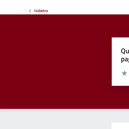
Indietro
Qu
pa
Valut
Valu