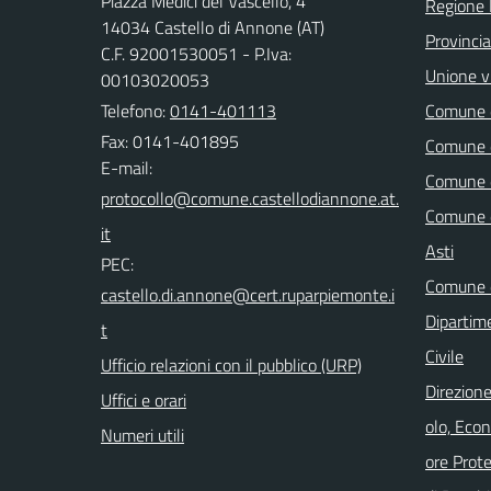
Piazza Medici del Vascello, 4
Regione
14034 Castello di Annone (AT)
Provincia
C.F. 92001530051 - P.Iva:
Unione vi
00103020053
Telefono:
0141-401113
Comune d
Fax: 0141-401895
Comune d
E-mail:
Comune d
Comune d
Asti
PEC:
Comune d
Dipartim
Civile
Ufficio relazioni con il pubblico (URP)
Direzione
Uffici e orari
olo, Eco
Numeri utili
ore Prot