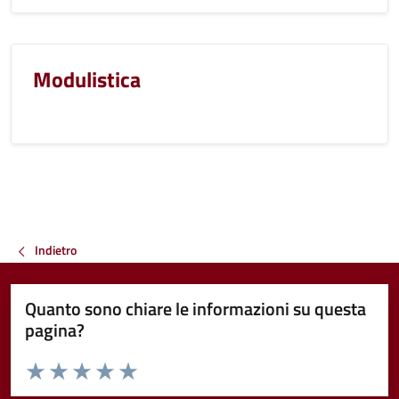
Modulistica
Indietro
Quanto sono chiare le informazioni su questa
pagina?
Valuta da 1 a 5 stelle la pagina
Valuta 1 stelle su 5
Valuta 2 stelle su 5
Valuta 3 stelle su 5
Valuta 4 stelle su 5
Valuta 5 stelle su 5