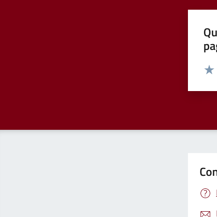
Qu
pa
Valut
Valu
Con