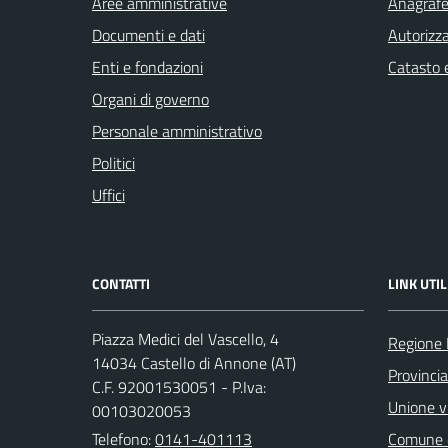
Aree amministrative
Anagrafe 
Documenti e dati
Autorizza
Enti e fondazioni
Catasto e
Organi di governo
Personale amministrativo
Politici
Uffici
CONTATTI
LINK UTIL
Piazza Medici del Vascello, 4
Regione
14034 Castello di Annone (AT)
Provincia
C.F. 92001530051 - P.Iva:
Unione vi
00103020053
Telefono:
0141-401113
Comune d