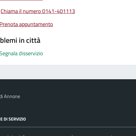
Chiama il numero 0141-401113
Prenota appuntamento
blemi in città
Segnala disservizio
 di Annone
E DI SERVIZIO