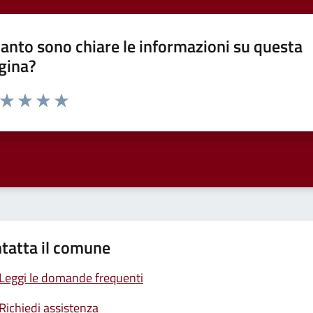
anto sono chiare le informazioni su questa
gina?
a da 1 a 5 stelle la pagina
ta 1 stelle su 5
Valuta 2 stelle su 5
Valuta 3 stelle su 5
Valuta 4 stelle su 5
Valuta 5 stelle su 5
tatta il comune
Leggi le domande frequenti
Richiedi assistenza